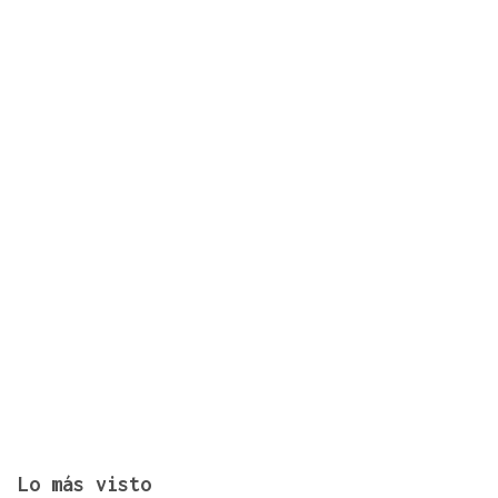
El turista franco-argentino aislado en Galicia por
Hantavirus recibe el alta
Lo más visto