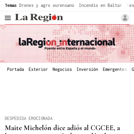
common.go-to-content
Temas
Drones y agro ourensano
Incendio en Baltar
Fes
header.menu.open
Portada
Exterior
Negocios
Inversión
Emergentes
G
DESPEDIDA EMOCIONADA
Maite Michelón dice adiós al CGCEE, a