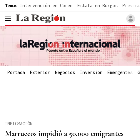
common.go-to-content
Temas
Intervención en Coren
Estafa en Burgos
Previsi
header.menu.open
Portada
Exterior
Negocios
Inversión
Emergentes
G
INMIGRACIÓN
Marruecos impidió a 50.000 emigrantes