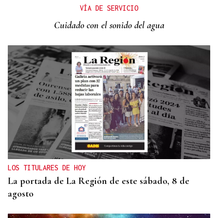
La Xunta ratifica su apoyo al Galicia Esporte
VÍA DE SERVICIO
Clube de Salvador de Bahía
Cuidado con el sonido del agua
LOS TITULARES DE HOY
La portada de La Región de este sábado, 8 de
agosto