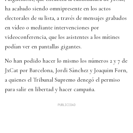
ha acabado siendo omnipresente en los actos
electorales de su lista, a través de mensajes grabados
en vídeo o mediante intervenciones por
videoconferencia, que los asistentes a los mítines
podían ver en pantallas gigantes.
No han podido hacer lo mismo los números 2 y 7 de
JxCat por Barcelona, Jordi Sànchez y Joaquim Forn,
a quienes el Tribunal Supremo denegó el permiso
para salir en libertad y hacer campaña.