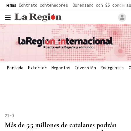
common.go-to-content
Temas
Contrato contenedores
Ourensano con 96 condenas
header.menu.open
Portada
Exterior
Negocios
Inversión
Emergentes
G
21-D
Más de 5,5 millones de catalanes podrán