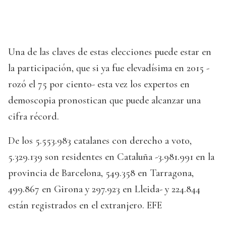
Una de las claves de estas elecciones puede estar en
la participación, que si ya fue elevadísima en 2015 -
rozó el 75 por ciento- esta vez los expertos en
demoscopia pronostican que puede alcanzar una
cifra récord.
De los 5.553.983 catalanes con derecho a voto,
5.329.139 son residentes en Cataluña -3.981.991 en la
provincia de Barcelona, 549.358 en Tarragona,
499.867 en Girona y 297.923 en Lleida- y 224.844
están registrados en el extranjero. EFE