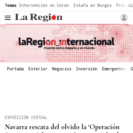
common.go-to-content
Temas
Intervención en Coren
Estafa en Burgos
Previsi
header.menu.open
Portada
Exterior
Negocios
Inversión
Emergentes
G
EXPOSICIÓN VIRTUAL
Navarra rescata del olvido la ‘Operación