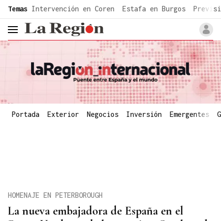
common.go-to-content
Temas
Intervención en Coren
Estafa en Burgos
Previsi
header.menu.open
Portada
Exterior
Negocios
Inversión
Emergentes
G
HOMENAJE EN PETERBOROUGH
La nueva embajadora de España en el