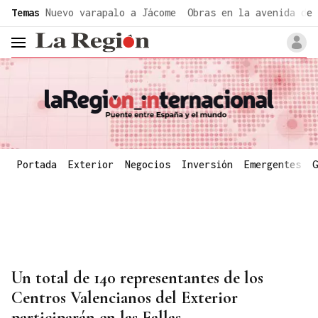
common.go-to-content
Temas
Nuevo varapalo a Jácome
Obras en la avenida de 
header.menu.open
Portada
Exterior
Negocios
Inversión
Emergentes
G
Un total de 140 representantes de los
Centros Valencianos del Exterior
participarán en las Fallas