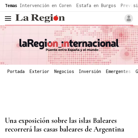
common.go-to-content
Temas
Intervención en Coren
Estafa en Burgos
Previsi
header.menu.open
Portada
Exterior
Negocios
Inversión
Emergentes
G
Una exposición sobre las islas Baleares
recorrerá las casas baleares de Argentina