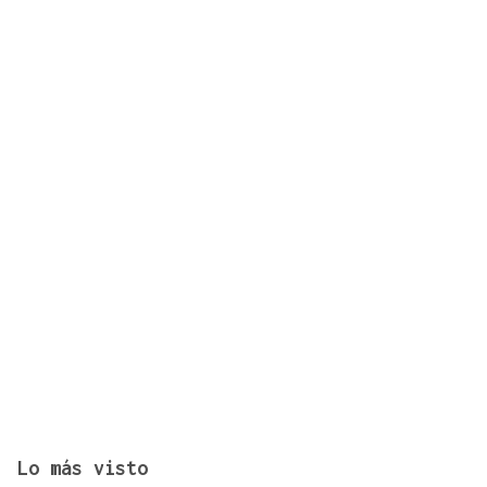
Buscador | ¿Dónde y a qué hora se verá el eclipse
del 12 de agosto? Consulta el horario y el mapa
por ciudades
Lo más visto