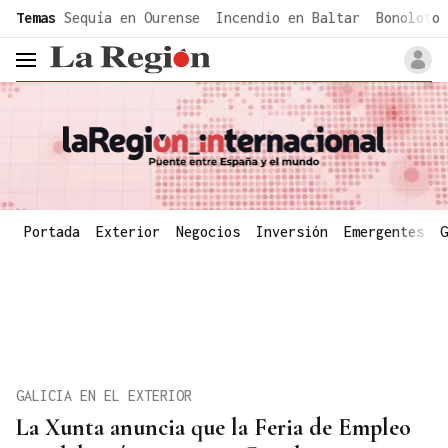
common.go-to-content
Temas
Sequía en Ourense
Incendio en Baltar
Bonoloto 
header.menu.open
Portada
Exterior
Negocios
Inversión
Emergentes
G
GALICIA EN EL EXTERIOR
La Xunta anuncia que la Feria de Empleo