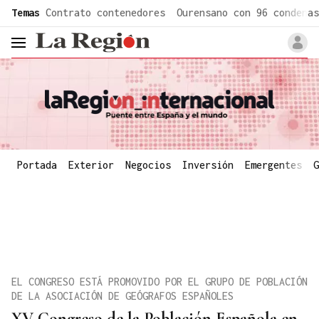
common.go-to-content
Temas
Contrato contenedores
Ourensano con 96 condenas
header.menu.open
Portada
Exterior
Negocios
Inversión
Emergentes
G
EL CONGRESO ESTÁ PROMOVIDO POR EL GRUPO DE POBLACIÓN
DE LA ASOCIACIÓN DE GEÓGRAFOS ESPAÑOLES
XV Congreso de la Población Española en