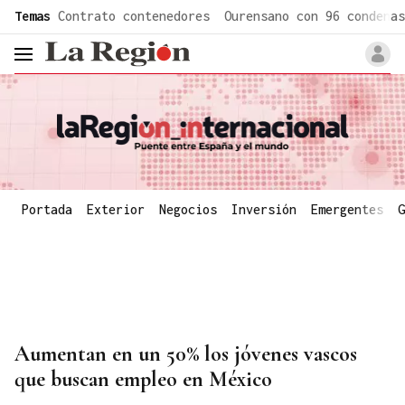
common.go-to-content
Temas
Contrato contenedores
Ourensano con 96 condenas
header.menu.open
Portada
Exterior
Negocios
Inversión
Emergentes
G
Aumentan en un 50% los jóvenes vascos
que buscan empleo en México