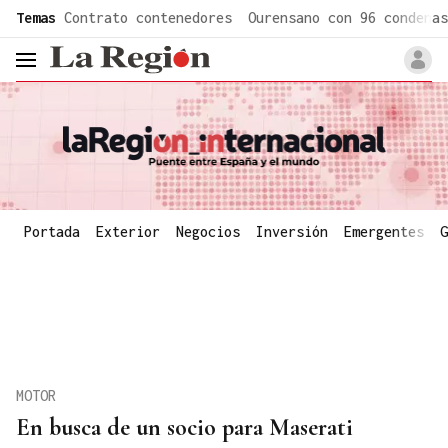
common.go-to-content
Temas
Contrato contenedores
Ourensano con 96 condenas
header.menu.open
Portada
Exterior
Negocios
Inversión
Emergentes
G
MOTOR
En busca de un socio para Maserati