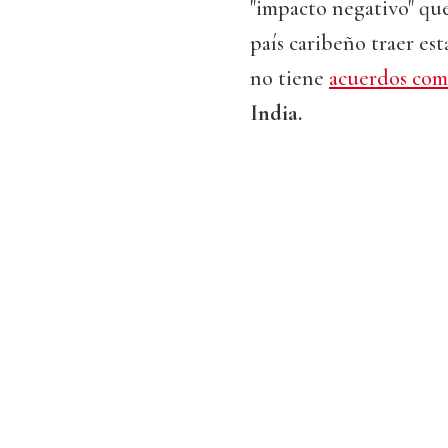
"impacto negativo" que
país caribeño traer es
no tiene
acuerdos come
India.