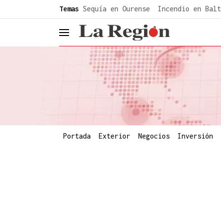
common.go-to-content
Temas
Sequía en Ourense
Incendio en Balt
header.menu.open
Portada
Exterior
Negocios
Inversión