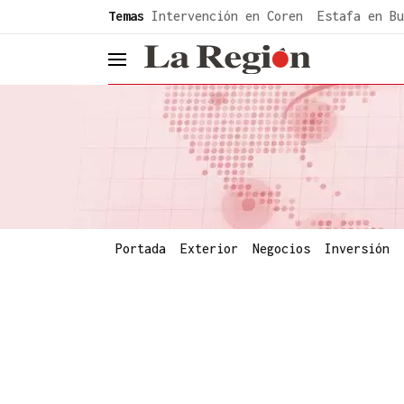
common.go-to-content
Temas
Intervención en Coren
Estafa en Bu
header.menu.open
Portada
Exterior
Negocios
Inversión