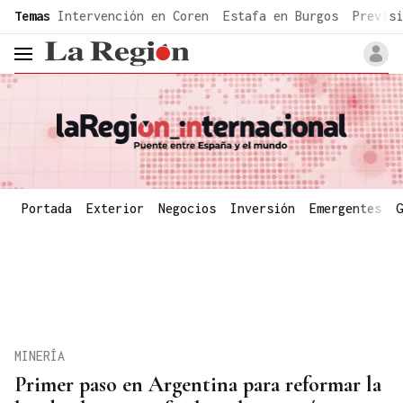
common.go-to-content
Temas
Intervención en Coren
Estafa en Burgos
Previsi
header.menu.open
Portada
Exterior
Negocios
Inversión
Emergentes
G
MINERÍA
Primer paso en Argentina para reformar la