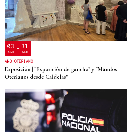
HIDROCARBUROS
La OPEP+ sigue ampliando la oferta de petróleo
para estabilizar el mercado
03
31
-
AGO
AGO
AÑO OTERIANO
Exposición | "Exposición de gancho" y "Mundos
Oterianos desde Caldelas"