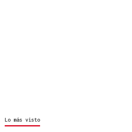
zona de monte en Coirós
Lo más visto