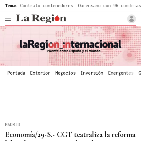
common.go-to-content
Temas
Contrato contenedores
Ourensano con 96 condenas
header.menu.open
Portada
Exterior
Negocios
Inversión
Emergentes
G
MADRID
Economía/29-S.- CGT teatraliza la reforma