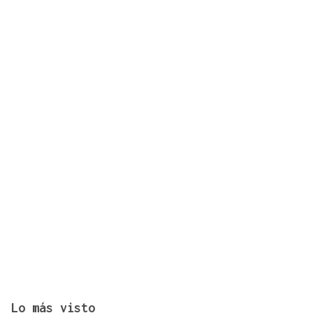
La Gallega publica el calendario provisional de
Tercera División
Lo más visto