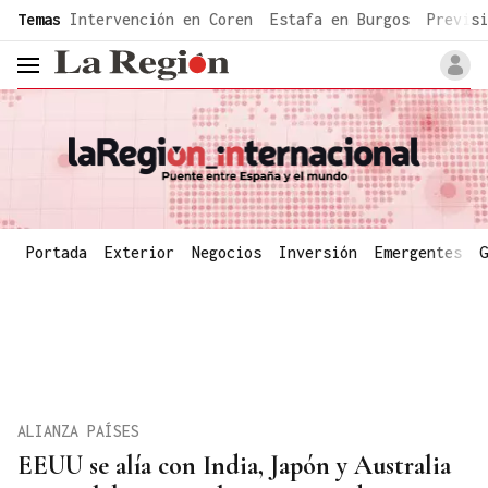
common.go-to-content
Temas
Intervención en Coren
Estafa en Burgos
Previsi
header.menu.open
Portada
Exterior
Negocios
Inversión
Emergentes
G
ALIANZA PAÍSES
EEUU se alía con India, Japón y Australia