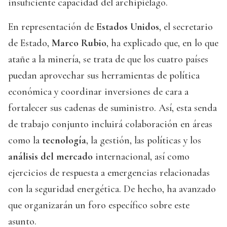
insuficiente capacidad del archipiélago.
En representación de
Estados Unidos
, el secretario
de Estado,
Marco Rubio
, ha explicado que, en lo que
atañe a la minería, se trata de que los cuatro países
puedan aprovechar sus herramientas de política
económica y coordinar inversiones de cara a
fortalecer sus cadenas de suministro. Así, esta senda
de trabajo conjunto incluirá colaboración en áreas
como la
tecnología
, la gestión, las políticas y los
análisis del mercado
internacional, así como
ejercicios de respuesta a emergencias relacionadas
con la seguridad energética. De hecho, ha avanzado
que organizarán un foro específico sobre este
asunto.