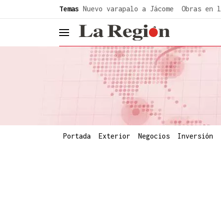
common.go-to-content
Temas
Nuevo varapalo a Jácome
Obras en l
header.menu.open
Portada
Exterior
Negocios
Inversión