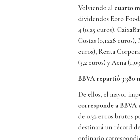
Volviendo al
cuarto m
dividendos Ebro Foods 
4 (0,25 euros), CaixaB
Costas (0,1228 euros),
euros), Renta Corporac
(3,2 euros) y Aena (1,09
BBVA repartió 3.380 m
De ellos, el mayor imp
corresponde a BBVA c
de 0,32 euros brutos 
destinará un récord de
ordinario correspondie