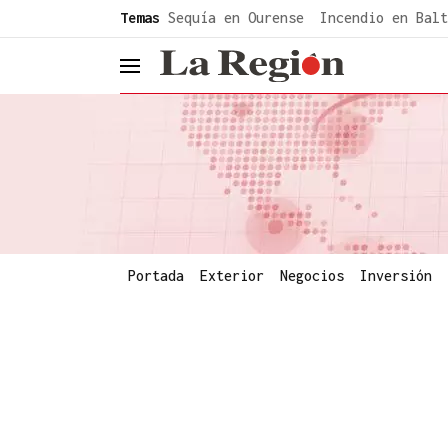
common.go-to-content
Temas
Sequía en Ourense
Incendio en Balt
header.menu.open
Portada
Exterior
Negocios
Inversión