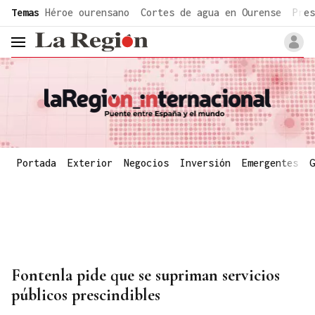
common.go-to-content
Temas
Héroe ourensano
Cortes de agua en Ourense
Pres
header.menu.open
Portada
Exterior
Negocios
Inversión
Emergentes
G
Fontenla pide que se supriman servicios
públicos prescindibles