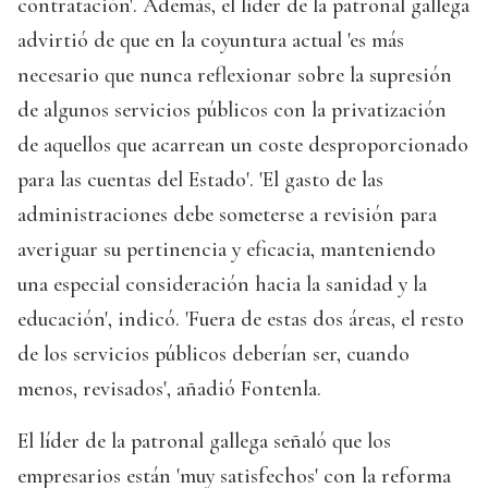
contratación'. Además, el líder de la patronal gallega
advirtió de que en la coyuntura actual 'es más
necesario que nunca reflexionar sobre la supresión
de algunos servicios públicos con la privatización
de aquellos que acarrean un coste desproporcionado
para las cuentas del Estado'. 'El gasto de las
administraciones debe someterse a revisión para
averiguar su pertinencia y eficacia, manteniendo
una especial consideración hacia la sanidad y la
educación', indicó. 'Fuera de estas dos áreas, el resto
de los servicios públicos deberían ser, cuando
menos, revisados', añadió Fontenla.
El líder de la patronal gallega señaló que los
empresarios están 'muy satisfechos' con la reforma