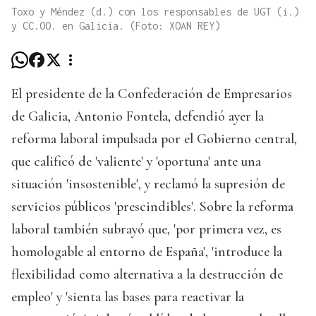
Toxo y Méndez (d.) con los responsables de UGT (i.)
y CC.OO. en Galicia. (Foto: XOAN REY)
El presidente de la Confederación de Empresarios
de Galicia, Antonio Fontela, defendió ayer la
reforma laboral impulsada por el Gobierno central,
que calificó de 'valiente' y 'oportuna' ante una
situación 'insostenible', y reclamó la supresión de
servicios públicos 'prescindibles'. Sobre la reforma
laboral también subrayó que, 'por primera vez, es
homologable al entorno de España', 'introduce la
flexibilidad como alternativa a la destrucción de
empleo' y 'sienta las bases para reactivar la