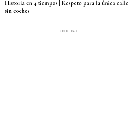
Historia en 4 tiempos | Respeto para la única calle
sin coches
INMOBILIARIA
Una residencia histórica de Kioto renace de la
mano de Armani