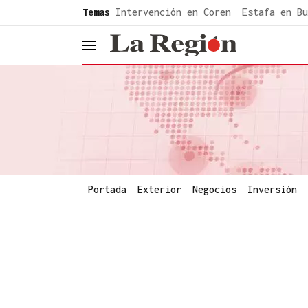
common.go-to-content
Temas
Intervención en Coren
Estafa en Bu
header.menu.open
Portada
Exterior
Negocios
Inversión