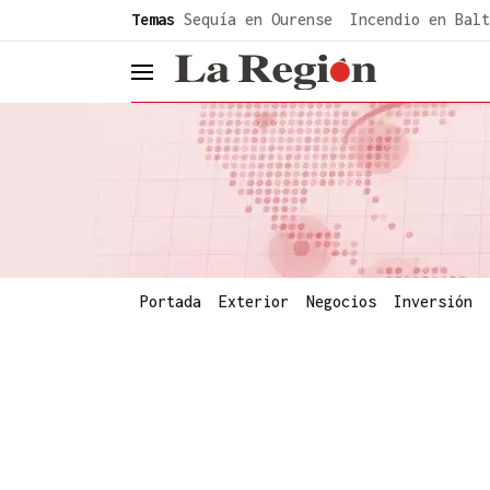
common.go-to-content
Temas
Sequía en Ourense
Incendio en Balt
header.menu.open
Portada
Exterior
Negocios
Inversión