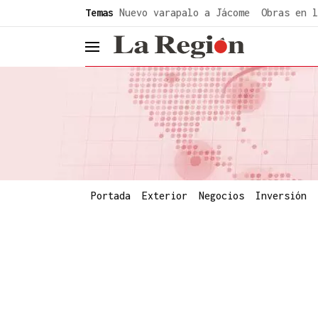
common.go-to-content
Temas
Nuevo varapalo a Jácome
Obras en l
header.menu.open
Portada
Exterior
Negocios
Inversión