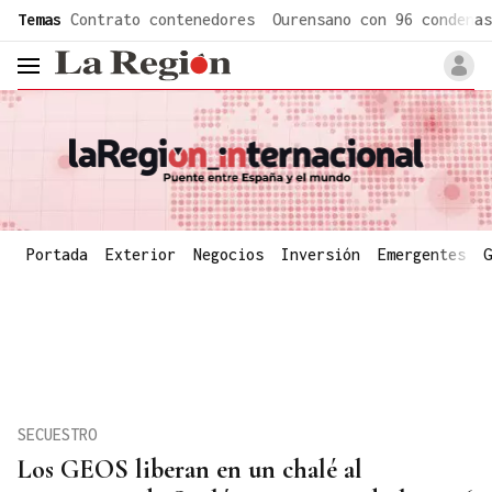
common.go-to-content
Temas
Contrato contenedores
Ourensano con 96 condenas
header.menu.open
Portada
Exterior
Negocios
Inversión
Emergentes
G
SECUESTRO
Los GEOS liberan en un chalé al