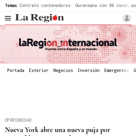
common.go-to-content
Temas
Contrato contenedores
Ourensano con 96 condenas
header.menu.open
Portada
Exterior
Negocios
Inversión
Emergentes
G
OPORTUNIDAD
Nueva York abre una nueva puja por