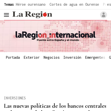
common.go-to-content
Temas
Héroe ourensano
Cortes de agua en Ourense
Pres
header.menu.open
Portada
Exterior
Negocios
Inversión
Emergentes
G
INVERSIONES
Las nuevas políticas de los bancos centrales