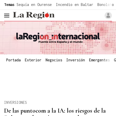
common.go-to-content
Temas
Sequía en Ourense
Incendio en Baltar
Bonoloto 
header.menu.open
Portada
Exterior
Negocios
Inversión
Emergentes
G
INVERSIONES
De las puntocom a la IA: los riesgos de la