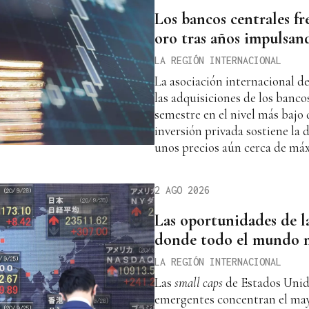
Los bancos centrales f
oro tras años impulsan
LA REGIÓN INTERNACIONAL
La asociación internacional de
las adquisiciones de los banco
semestre en el nivel más bajo 
inversión privada sostiene la
unos precios aún cerca de má
2 AGO 2026
Las oportunidades de la
donde todo el mundo 
LA REGIÓN INTERNACIONAL
Las
small caps
de Estados Unid
emergentes concentran el may