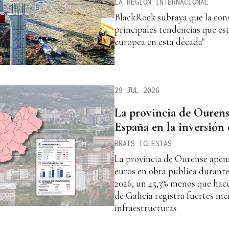
LA REGIÓN INTERNACIONAL
BlackRock subraya que la cons
principales tendencias que e
europea en esta década"
29 JUL 2026
La provincia de Ourense
España en la inversión 
BRAIS IGLESIAS
La provincia de Ourense apena
euros en obra pública durante
2026, un 45,3% menos que hace
de Galicia registra fuertes in
infraestructuras