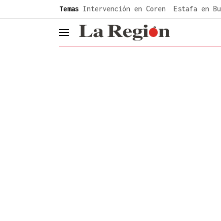
common.go-to-content
Temas
Intervención en Coren
Estafa en Bu
header.menu.open