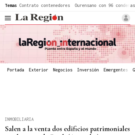
common.go-to-content
Temas
Contrato contenedores
Ourensano con 96 condenas
header.menu.open
Portada
Exterior
Negocios
Inversión
Emergentes
G
INMOBILIARIA
Salen a la venta dos edificios patrimoniales