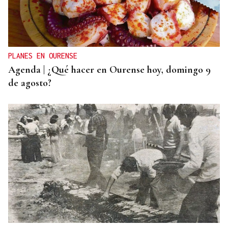
CRISIS ARANCELARIA
EEUU ha reembolsado 100.000 millones de dólares
de los aranceles declarados ilegales
PLANES EN OURENSE
Agenda | ¿Qué hacer en Ourense hoy, domingo 9
de agosto?