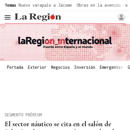
common.go-to-content
Temas
Nuevo varapalo a Jácome
Obras en la avenida de 
header.menu.open
Portada
Exterior
Negocios
Inversión
Emergentes
G
SEGMENTO PRÉMIUM
El sector náutico se cita en el salón de