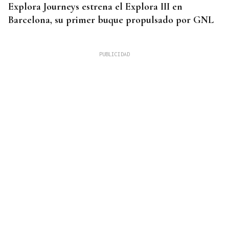
Explora Journeys estrena el Explora III en
Barcelona, su primer buque propulsado por GNL
DOCUMENTACIÓN NECESSARIAS
¿Vas a salir de España? Esta es la documentación
que necesitas para viajar sin problemas