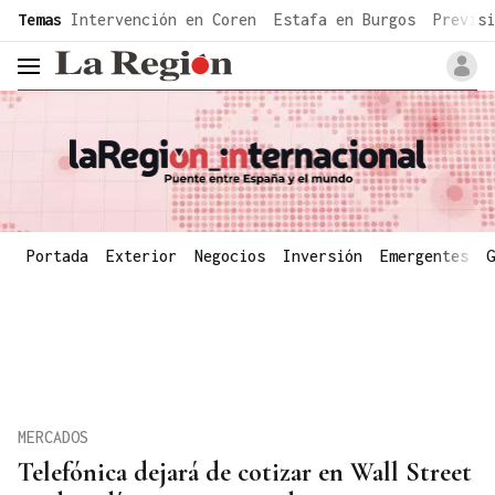
common.go-to-content
Temas
Intervención en Coren
Estafa en Burgos
Previsi
header.menu.open
Portada
Exterior
Negocios
Inversión
Emergentes
G
MERCADOS
Telefónica dejará de cotizar en Wall Street