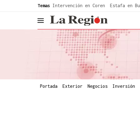
common.go-to-content
Temas
Intervención en Coren
Estafa en Bu
header.menu.open
Portada
Exterior
Negocios
Inversión