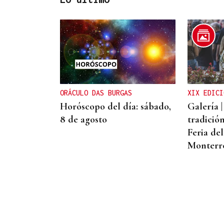
HIDROCARBUROS
La OPEP+ sigue ampliando
la oferta de petróleo para
estabilizar el mercado
ORÁCULO DAS BURGAS
XIX EDICI
Horóscopo del día: sábado,
Galería |
8 de agosto
tradició
Feria de
Monterre