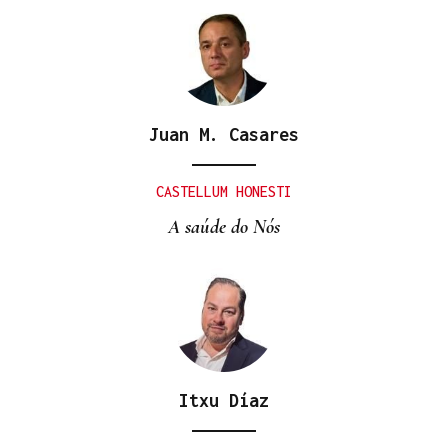
Juan M. Casares
MUNDIAL DE FUTBOL
El Congreso debatirá si España debe replantearse
CASTELLUM HONESTI
el Mundial 2030 con Marruecos tras la crisis
A saúde do Nós
humanitaria de Ceuta
Itxu Díaz