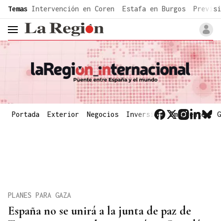
common.go-to-content
Temas
Intervención en Coren
Estafa en Burgos
Previsi
header.menu.open
Portada
Exterior
Negocios
Inversión
Emergentes
G
PLANES PARA GAZA
España no se unirá a la junta de paz de