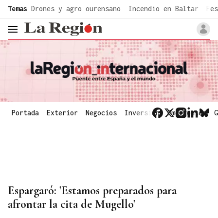
common.go-to-content
Temas
Drones y agro ourensano
Incendio en Baltar
Fes
header.menu.open
Portada
Exterior
Negocios
Inversión
Emergentes
G
Espargaró: 'Estamos preparados para
afrontar la cita de Mugello'