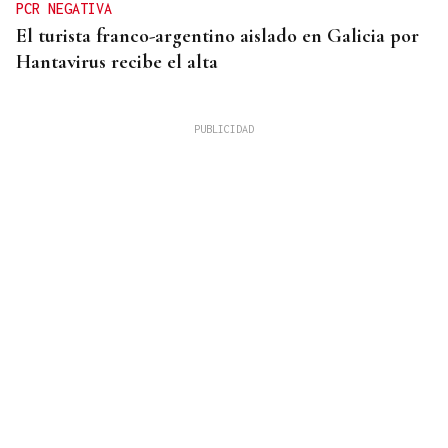
PCR NEGATIVA
El turista franco-argentino aislado en Galicia por
Hantavirus recibe el alta
QUEN CHO DIXO
¿Sabe usted que la suerte ha sonreído a Ourense
los últimos días?