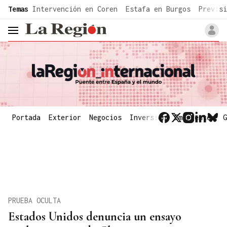
common.go-to-content
Temas
Intervención en Coren
Estafa en Burgos
Previsi
header.menu.open
Portada
Exterior
Negocios
Inversión
Emergentes
G
PRUEBA OCULTA
Estados Unidos denuncia un ensayo