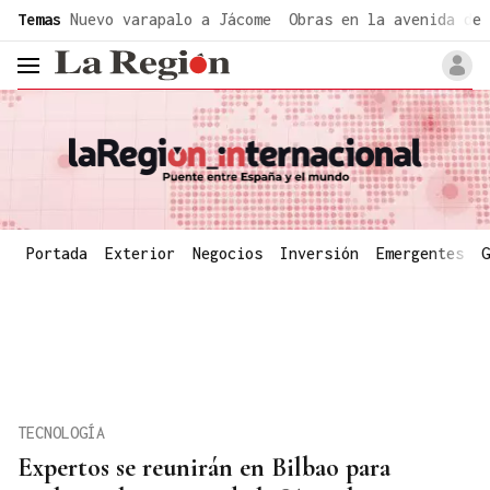
common.go-to-content
Temas
Nuevo varapalo a Jácome
Obras en la avenida de 
header.menu.open
Portada
Exterior
Negocios
Inversión
Emergentes
G
TECNOLOGÍA
Expertos se reunirán en Bilbao para