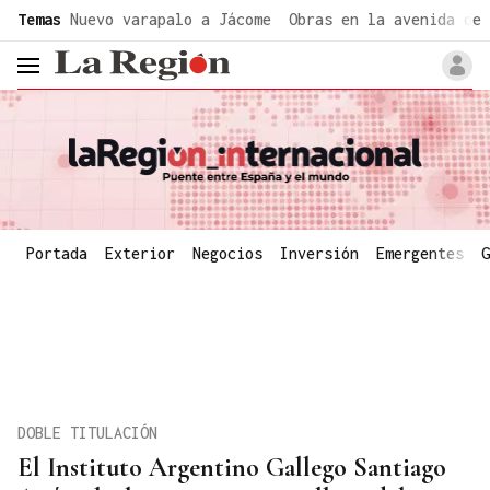
common.go-to-content
Temas
Nuevo varapalo a Jácome
Obras en la avenida de 
header.menu.open
Portada
Exterior
Negocios
Inversión
Emergentes
G
DOBLE TITULACIÓN
El Instituto Argentino Gallego Santiago