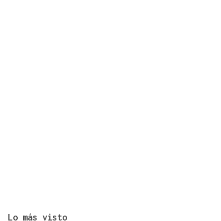
Los ministros Robles, Marlaska, Albares y Bolaños
comparecerán en el Congreso para explicar la
crisis migratoria en Ceuta
Lo más visto