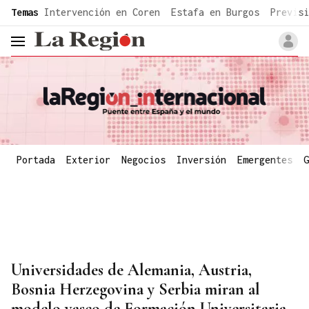
common.go-to-content
Temas
Intervención en Coren
Estafa en Burgos
Previsi
header.menu.open
Portada
Exterior
Negocios
Inversión
Emergentes
G
Universidades de Alemania, Austria,
Bosnia Herzegovina y Serbia miran al
modelo vasco de Formación Universitaria