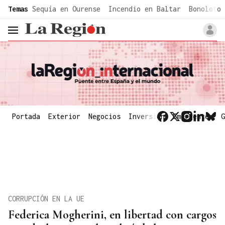
common.go-to-content
Temas
Sequía en Ourense
Incendio en Baltar
Bonoloto 
header.menu.open
Portada
Exterior
Negocios
Inversión
Emergentes
G
CORRUPCIÓN EN LA UE
Federica Mogherini, en libertad con cargos