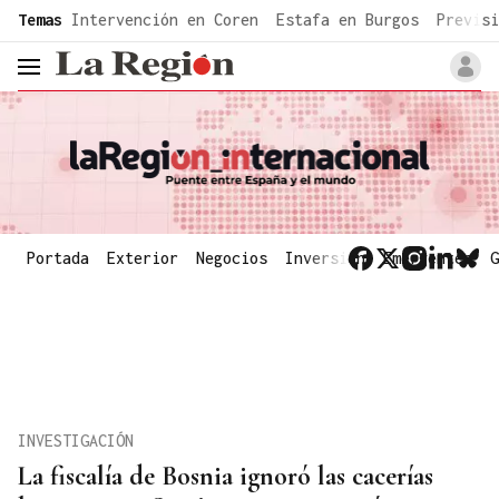
common.go-to-content
Temas
Intervención en Coren
Estafa en Burgos
Previsi
header.menu.open
Portada
Exterior
Negocios
Inversión
Emergentes
G
INVESTIGACIÓN
La fiscalía de Bosnia ignoró las cacerías