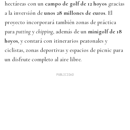
hectáreas con un
campo de golf de 12 hoyos
gracias
a la inversión de
unos 28 millones de euros
. El
proyecto incorporará también zonas de práctica
para
putting
y
chipping
, además de un
minigolf de 18
hoyos
, y contará con itinerarios peatonales y
ciclistas, zonas deportivas y espacios de picnic para
un disfrute completo al aire libre.