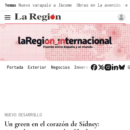
common.go-to-content
Temas
Nuevo varapalo a Jácome
Obras en la avenida de 
header.menu.open
Portada
Exterior
Negocios
Inversión
Emergentes
G
NUEVO DESARROLLO
Un green en el corazón de Sídney: