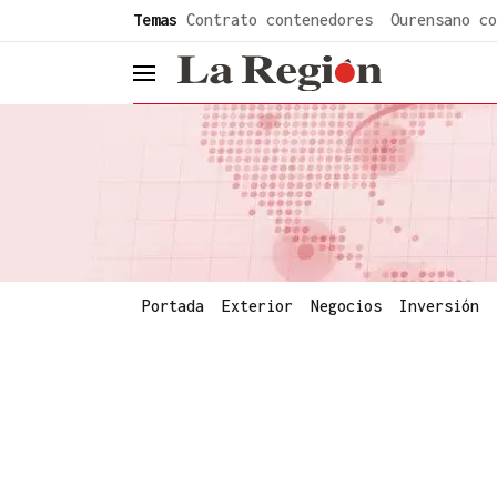
common.go-to-content
Temas
Contrato contenedores
Ourensano co
header.menu.open
Portada
Exterior
Negocios
Inversión