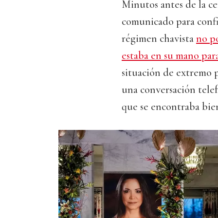
Minutos antes de la c
comunicado para confir
régimen chavista
no po
estaba en su mano para
situación de extremo p
una conversación telef
que se encontraba bien