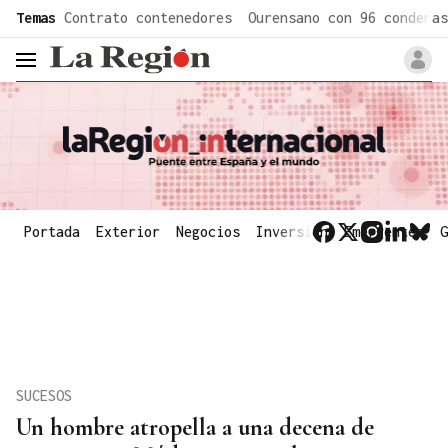
common.go-to-content
Temas
Contrato contenedores
Ourensano con 96 condenas
header.menu.open
Portada
Exterior
Negocios
Inversión
Emergentes
G
SUCESOS
Un hombre atropella a una decena de