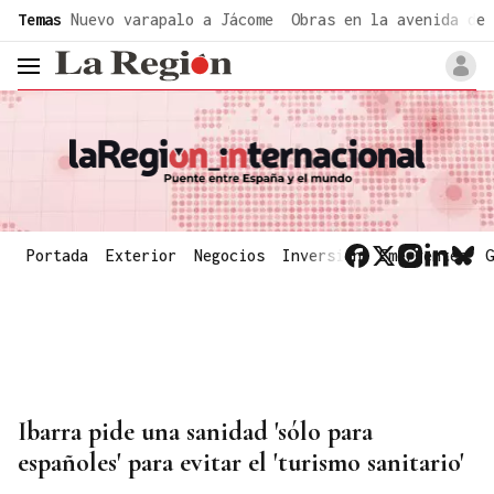
common.go-to-content
Temas
Nuevo varapalo a Jácome
Obras en la avenida de 
header.menu.open
Portada
Exterior
Negocios
Inversión
Emergentes
G
Ibarra pide una sanidad 'sólo para
españoles' para evitar el 'turismo sanitario'