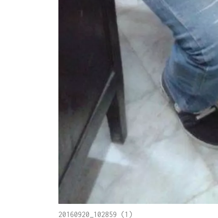
20160920_102859 (1)