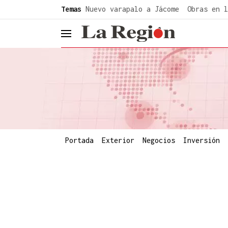
common.go-to-content
Temas
Nuevo varapalo a Jácome
Obras en l
header.menu.open
Portada
Exterior
Negocios
Inversión