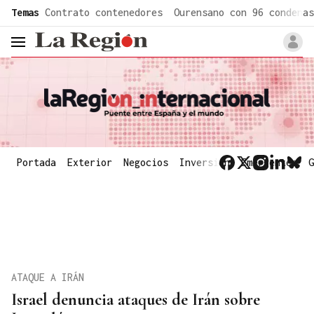
common.go-to-content
Temas
Contrato contenedores
Ourensano con 96 condenas
header.menu.open
Portada
Exterior
Negocios
Inversión
Emergentes
G
ATAQUE A IRÁN
Israel denuncia ataques de Irán sobre