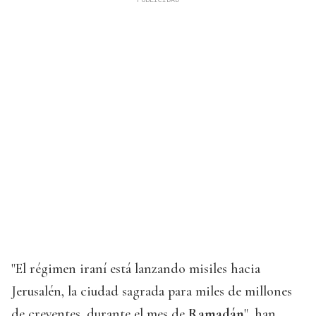
"El régimen iraní está lanzando misiles hacia
Jerusalén, la ciudad sagrada para miles de millones
de creyentes, durante el mes de
Ramadán
", han