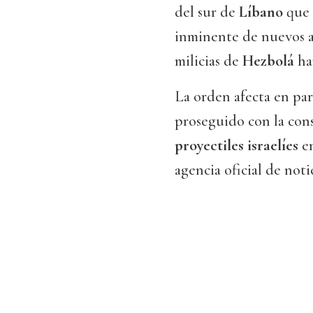
del sur de
Líbano
que 
inminente de nuevos a
milicias de
Hezbolá
han
La orden afecta en par
proseguido con la con
proyectiles israelíes
e
agencia oficial de not