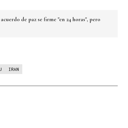
 acuerdo de paz se firme "en 24 horas", pero
U
IRAN