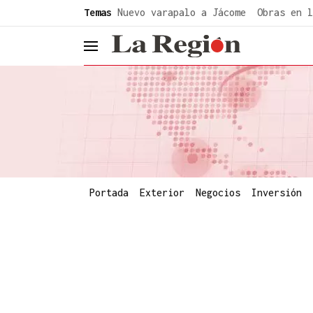
common.go-to-content
Temas
Nuevo varapalo a Jácome
Obras en l
header.menu.open
Portada
Exterior
Negocios
Inversión