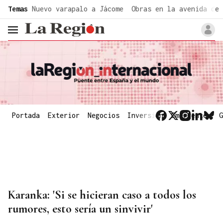
common.go-to-content
Temas
Nuevo varapalo a Jácome
Obras en la avenida de 
header.menu.open
Portada
Exterior
Negocios
Inversión
Emergentes
G
Karanka: 'Si se hicieran caso a todos los
rumores, esto sería un sinvivir'