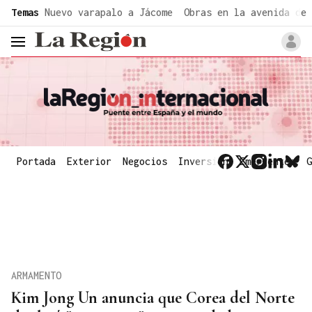
common.go-to-content
Temas
Nuevo varapalo a Jácome
Obras en la avenida de 
header.menu.open
Portada
Exterior
Negocios
Inversión
Emergentes
G
ARMAMENTO
Kim Jong Un anuncia que Corea del Norte