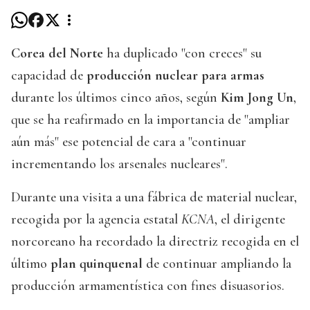
Corea del Norte
ha duplicado "con creces" su
capacidad de
producción nuclear para armas
durante los últimos cinco años, según
Kim Jong Un
,
que se ha reafirmado en la importancia de "ampliar
aún más" ese potencial de cara a "continuar
incrementando los arsenales nucleares".
Durante una visita a una fábrica de material nuclear,
recogida por la agencia estatal
KCNA
, el dirigente
norcoreano ha recordado la directriz recogida en el
último
plan quinquenal
de continuar ampliando la
producción armamentística con fines disuasorios.