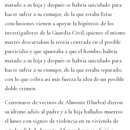
matado a su hija y después se habría suicidado para
hacer sufrir a su exmujer, de la que estaba Estas
conclusiones vienen a apoyar la hipótesis de los
investigadores de la Guardia Civil, quienes el mismo
martes descartaban la teoría centrada en el posible
parricidio y que apuntaba a que el hombre habría
matado a su hija y después se habría suicidado para
hacer sufrir a su exmujer, de la que estaba separado,
con lo que cobra así más fuerza la idea de un posible
doble crimen.
Centenares de vecinos de Almonte (Huelva) dieron
su último adiós al padre y a la hija hallados muertos
el lunes con signos de violencia en su vivienda de