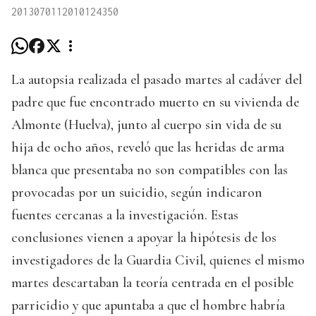
2013070112010124350
La autopsia realizada el pasado martes al cadáver del
padre que fue encontrado muerto en su vivienda de
Almonte (Huelva), junto al cuerpo sin vida de su
hija de ocho años, reveló que las heridas de arma
blanca que presentaba no son compatibles con las
provocadas por un suicidio, según indicaron
fuentes cercanas a la investigación. Estas
conclusiones vienen a apoyar la hipótesis de los
investigadores de la Guardia Civil, quienes el mismo
martes descartaban la teoría centrada en el posible
parricidio y que apuntaba a que el hombre habría