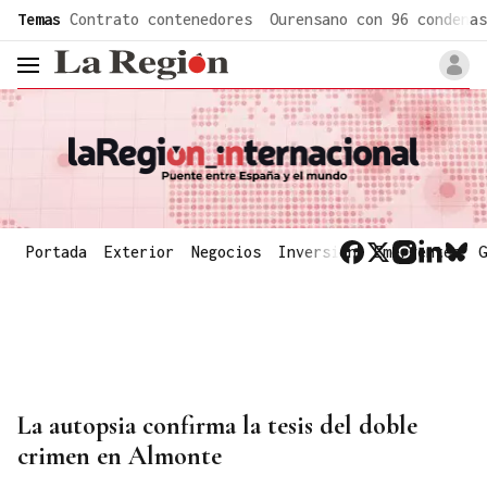
common.go-to-content
Temas
Contrato contenedores
Ourensano con 96 condenas
header.menu.open
Portada
Exterior
Negocios
Inversión
Emergentes
G
La autopsia confirma la tesis del doble
crimen en Almonte