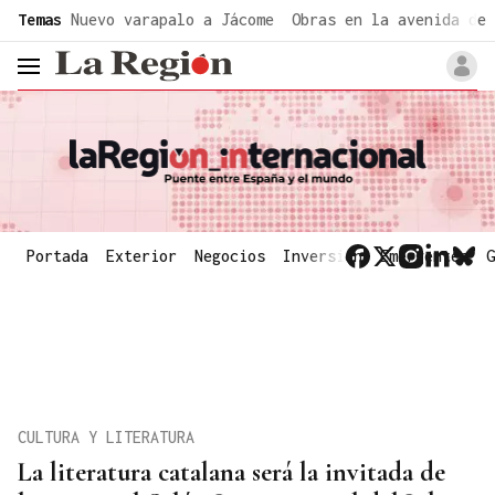
common.go-to-content
Temas
Nuevo varapalo a Jácome
Obras en la avenida de 
header.menu.open
Portada
Exterior
Negocios
Inversión
Emergentes
G
CULTURA Y LITERATURA
La literatura catalana será la invitada de